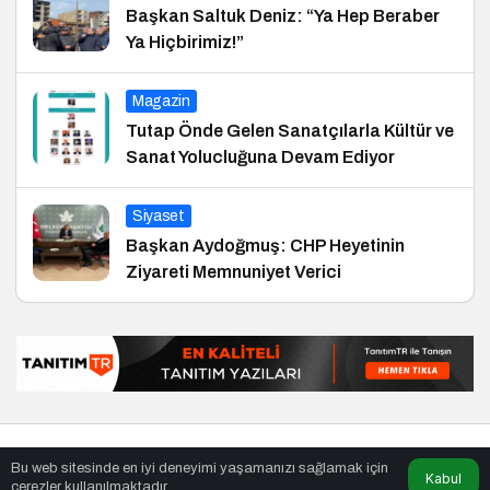
Başkan Saltuk Deniz: “Ya Hep Beraber
Ya Hiçbirimiz!”
Magazin
Tutap Önde Gelen Sanatçılarla Kültür ve
Sanat Yolucluğuna Devam Ediyor
Siyaset
Başkan Aydoğmuş: CHP Heyetinin
Ziyareti Memnuniyet Verici
© Telif Hakkı 29.01.2011, Tüm Hakları Saklıdır.
haber
,
en iyiler
Bu web sitesinde en iyi deneyimi yaşamanızı sağlamak için
listesi
,
bihaber
,
sağlıklı
Kabul
çerezler kullanılmaktadır.