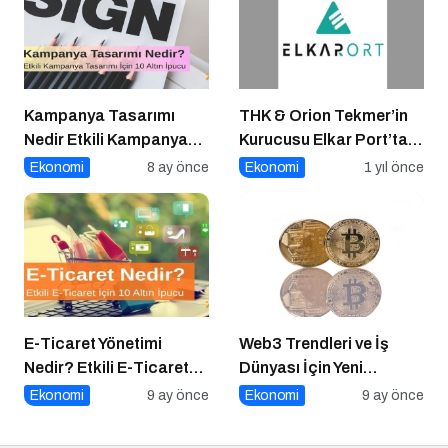
Kampanya Tasarımı
THK & Orion Tekmer’in
Nedir Etkili Kampanya
Kurucusu Elkar Port’tan
Tasarımı İçin 10 Altın
Savunma Sanayii
Ekonomi
8 ay önce
Ekonomi
1 yıl önce
Öneri
Atılımı: AET
Electronics’e Stratejik
Yatırım
E-Ticaret Yönetimi
Web3 Trendleri ve İş
Nedir? Etkili E-Ticaret
Dünyası İçin Yeni
Yönetimi İçin 10 Altın
Fırsatlar
Ekonomi
9 ay önce
Ekonomi
9 ay önce
İpucu