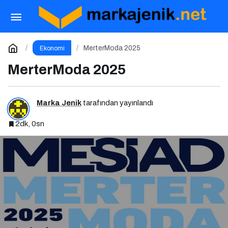
Teknolojide Kadın Liderleri, Sovos’un Ev
Sahipliğinde Bir Araya Geldi
Paylaş
Yorum Yap
MerterModa 2025
Ekonomi
MerterModa 2025
Marka Jenik
tarafından yayınlandı
2dk, 0sn