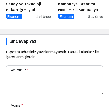
Sanayi ve Teknoloji
Kampanya Tasarımı
Bakanlığı Heyeti
Nedir Etkili Kampanya
Marmara Teknokent’i
Tasarımı İçin 10 Altın
Ekonomi
1 yıl önce
Ekonomi
8 ay önce
Ziyaret Etti!
Öneri
Bir Cevap Yaz
E-posta adresiniz yayınlanmayacak.
Gerekli alanlar
*
ile
işaretlenmişlerdir
Yorumunuz
*
Adınız
*