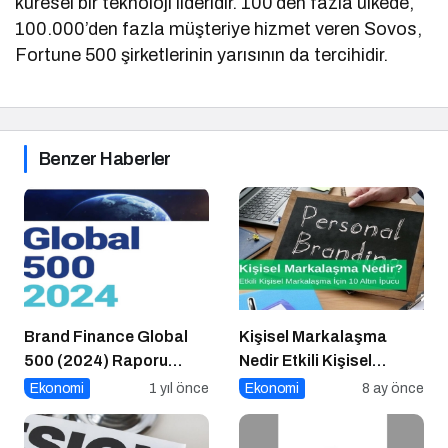
küresel bir teknoloji lideridir. 100’den fazla ülkede,
100.000’den fazla müşteriye hizmet veren Sovos,
Fortune 500 şirketlerinin yarısının da tercihidir.
Benzer Haberler
Brand Finance Global
Kişisel Markalaşma
500 (2024) Raporu
Nedir Etkili Kişisel
Yayımlandı!
Markalaşma için 10 Altın
Ekonomi
1 yıl önce
Ekonomi
8 ay önce
İpucu