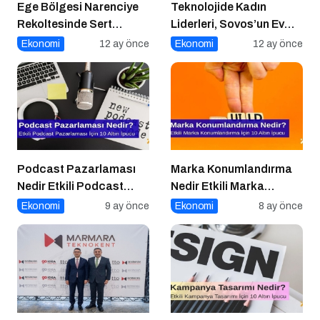
Ege Bölgesi Narenciye
Teknolojide Kadın
Rekoltesinde Sert
Liderleri, Sovos’un Ev
Düşüş: Üretim Yüzde 34
Sahipliğinde Bir Araya
Ekonomi
12 ay önce
Ekonomi
12 ay önce
Azaldı
Geldi
Podcast Pazarlaması
Marka Konumlandırma
Nedir Etkili Podcast
Nedir Etkili Marka
Pazarlaması için 10
Konumlandırma İçin 10
Ekonomi
9 ay önce
Ekonomi
8 ay önce
Altın İpucu
Altın İpucu