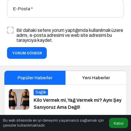
E-Posta
*
Bir dahaki sefere yorum yaptığımda kullanılmak üzere
adımı, e-posta adresimi ve web site adresimi bu
tarayıcıya kaydet.
YORUM GÖNDER
Popüler Haberler
Yeni Haberler
Sağlık
Kilo Vermek mi, Yağ Vermek mi? Aynı Şey
Sanıyoruz Ama Değil!
Bu web sitesinde en iyi deneyimi yaşamanızı sağlamak için
Blog
Kabul
çerezler kullanılmaktadır.
Marka ve Yönetim Konferansı – 5 İçin