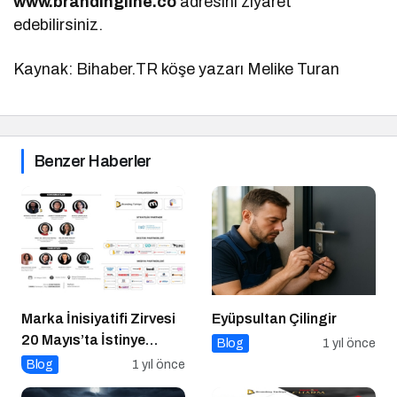
www.brandingline.co
adresini ziyaret
edebilirsiniz.
Kaynak: Bihaber.TR köşe yazarı Melike Turan
Benzer Haberler
Marka İnisiyatifi Zirvesi
Eyüpsultan Çilingir
20 Mayıs’ta İstinye
Blog
1 yıl önce
Üniversitesi’nde!
Blog
1 yıl önce