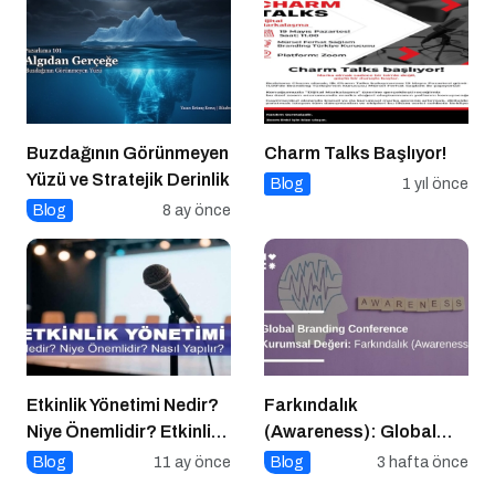
Buzdağının Görünmeyen
Charm Talks Başlıyor!
Yüzü ve Stratejik Derinlik
Blog
1 yıl önce
Blog
8 ay önce
Etkinlik Yönetimi Nedir?
Farkındalık
Niye Önemlidir? Etkinlik
(Awareness): Global
Yönetimi Nasıl Yapılır?
Branding Conference
Blog
11 ay önce
Blog
3 hafta önce
Kurumsal Değeri