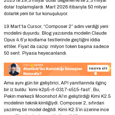
2025’te 29,3 milyar dolar değerleme ile 2,3 milyar
dolar toplamışlardı. Mart 2026 itibarıyla 50 milyar
dolarlık yeni bir tur konuşuluyor.
19 Mart’ta Cursor, “Composer 2” adını verdiği yeni
modelini duyurdu. Blog yazısında modelin Claude
Opus 4.6’yı kodlama testlerinde geçtiğini iddia
ettiler. Fiyat da cazip: milyon token başına sadece
50 sent. Piyasa heyecanlandı.
Ama aynı gün bir geliştirici, API yanıtlarında ilginç
bir iz buldu: `kimi-k2p5-rl-0317-s515-fast`. Bu,
Pekin merkezli Moonshot AI’ın geliştirdiği Kimi K2.5
modelinin teknik kimliğiydi. Composer 2, sıfırdan
yazılmış bir model değildi. Kimi K2.5’in üzerine ince