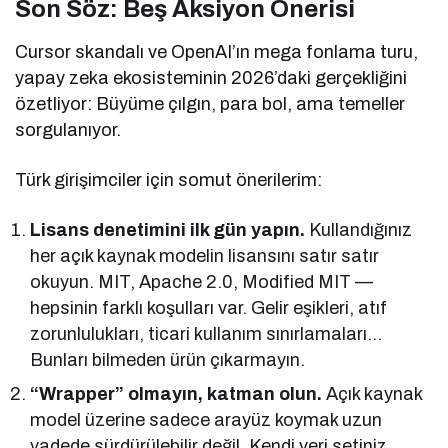
Son Söz: Beş Aksiyon Önerisi
Cursor skandalı ve OpenAI’ın mega fonlama turu,
yapay zeka ekosisteminin 2026’daki gerçekliğini
özetliyor: Büyüme çılgın, para bol, ama temeller
sorgulanıyor.
Türk girişimciler için somut önerilerim:
Lisans denetimini ilk gün yapın.
Kullandığınız
her açık kaynak modelin lisansını satır satır
okuyun. MIT, Apache 2.0, Modified MIT —
hepsinin farklı koşulları var. Gelir eşikleri, atıf
zorunlulukları, ticari kullanım sınırlamaları…
Bunları bilmeden ürün çıkarmayın.
“Wrapper” olmayın, katman olun.
Açık kaynak
model üzerine sadece arayüz koymak uzun
vadede sürdürülebilir değil. Kendi veri setiniz,