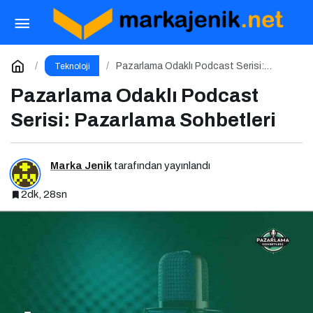
Cursor Skandalı: 50 Milyar Dolarlık Startup
Açık Kaynağı Gizleyince Ne Oldu?
Paylaş
Yorum Yap
Pazarlama Odaklı Podcast Serisi:
Teknoloji
Pazarlama Sohbetleri
Pazarlama Odaklı Podcast
Serisi: Pazarlama Sohbetleri
Marka Jenik
tarafından yayınlandı
2dk, 28sn