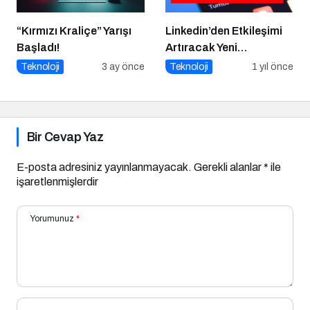
“Kırmızı Kraliçe” Yarışı
Linkedin’den Etkileşimi
Başladı!
Artıracak Yeni
Güncelleme
Teknoloji
3 ay önce
Teknoloji
1 yıl önce
Bir Cevap Yaz
E-posta adresiniz yayınlanmayacak.
Gerekli alanlar
*
ile
işaretlenmişlerdir
Yorumunuz
*