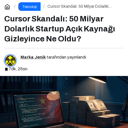
Cursor Skandalı: 50 Milyar Dolarlık
Teknoloji
Startup Açık Kaynağı Gizleyince Ne
Oldu?
Cursor Skandalı: 50 Milyar
Dolarlık Startup Açık Kaynağı
Gizleyince Ne Oldu?
Marka Jenik
tarafından yayınlandı
7dk, 25sn