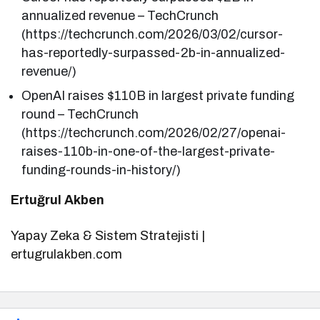
annualized revenue – TechCrunch
(https://techcrunch.com/2026/03/02/cursor-
has-reportedly-surpassed-2b-in-annualized-
revenue/)
OpenAI raises $110B in largest private funding
round – TechCrunch
(https://techcrunch.com/2026/02/27/openai-
raises-110b-in-one-of-the-largest-private-
funding-rounds-in-history/)
Ertuğrul Akben
Yapay Zeka & Sistem Stratejisti |
ertugrulakben.com