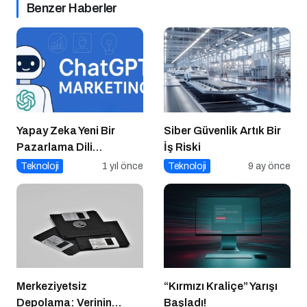
Benzer Haberler
Yapay Zeka Yeni Bir
Siber Güvenlik Artık Bir
Pazarlama Dili
İş Riski
Konuşuyor:
Teknoloji
1 yıl önce
Teknoloji
9 ay önce
ChatGPT’nin
Güncellemeleri ve
Markalara Yönelik
Fırsatlar
Merkeziyetsiz
“Kırmızı Kraliçe” Yarışı
Depolama: Verinin
Başladı!