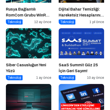
Rusya Bağlantılı
Dijital Bahar Temizliği:
RomCom Grubu WinRAR
Hareketsiz Hesaplarınızı
Açığını Hedef Aldı
Temizlemenin Zamanı
Teknoloji
12 ay önce
Teknoloji
1 yıl önce
Geldi!
Siber Casusluğun Yeni
SaaS Summit Güz 25
Yüzü
İçin Geri Sayım!
Teknoloji
1 ay önce
Teknoloji
10 ay önce