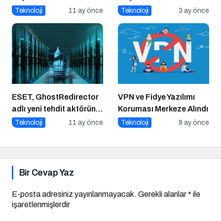
Geleceği Web3 ile
Teknoloji
11 ay önce
Teknoloji
3 ay önce
Şekilleniyor
ESET, GhostRedirector
VPN ve Fidye Yazılımı
adlı yeni tehdit aktörünü
Koruması Merkeze Alındı
keşfetti
Teknoloji
11 ay önce
Teknoloji
9 ay önce
Bir Cevap Yaz
E-posta adresiniz yayınlanmayacak.
Gerekli alanlar
*
ile
işaretlenmişlerdir