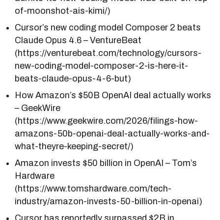
of-moonshot-ais-kimi/)
Cursor’s new coding model Composer 2 beats
Claude Opus 4.6 – VentureBeat
(https://venturebeat.com/technology/cursors-
new-coding-model-composer-2-is-here-it-
beats-claude-opus-4-6-but)
How Amazon’s $50B OpenAI deal actually works
– GeekWire
(https://www.geekwire.com/2026/filings-how-
amazons-50b-openai-deal-actually-works-and-
what-theyre-keeping-secret/)
Amazon invests $50 billion in OpenAI – Tom’s
Hardware
(https://www.tomshardware.com/tech-
industry/amazon-invests-50-billion-in-openai)
Cursor has reportedly surpassed $2B in