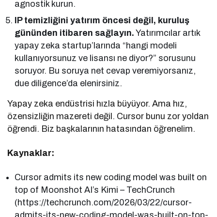
agnostik kurun.
IP temizliğini yatırım öncesi değil, kuruluş
gününden itibaren sağlayın.
Yatırımcılar artık
yapay zeka startup’larında “hangi modeli
kullanıyorsunuz ve lisansı ne diyor?” sorusunu
soruyor. Bu soruya net cevap veremiyorsanız,
due diligence’da elenirsiniz.
Yapay zeka endüstrisi hızla büyüyor. Ama hız,
özensizliğin mazereti değil. Cursor bunu zor yoldan
öğrendi. Biz başkalarının hatasından öğrenelim.
Kaynaklar:
Cursor admits its new coding model was built on
top of Moonshot AI’s Kimi – TechCrunch
(https://techcrunch.com/2026/03/22/cursor-
admits-its-new-coding-model-was-built-on-top-