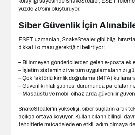
kolaylığı sayesinde SnakeStealer, ESET telemetris
yüzde 20’sini oluşturuyor.
Siber Güvenlik İçin Alınabi
ESET uzmanları, SnakeStealer gibi bilgi hırsızla
dikkatli olması gerektiğini belirtiyor:
– Bilinmeyen göndericilerden gelen e-posta ekle
– İşletim sisteminizi ve tüm uygulamalarınızı gü
– Çok faktörlü kimlik doğrulama (MFA) kullanara
– Güvenlik ihlali şüphesi durumunda parolalarınız
– Masaüstü ve mobil cihazlarda güvenilir güvenlik
SnakeStealer’ın yükselişi, siber suçların artık 
açıkça ortaya koyuyor. Kullanıcıların bilinçli d
tehditlerle mücadelede en etkili adım olmaya d