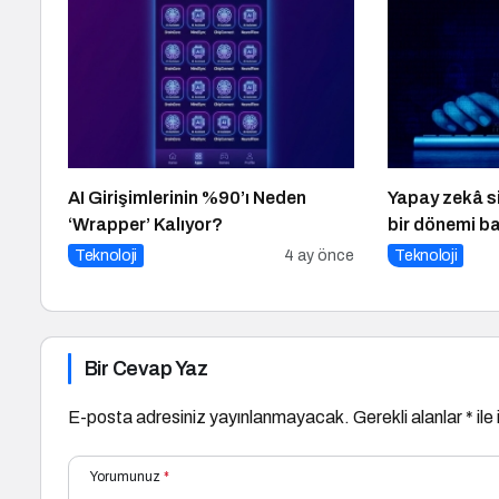
AI Girişimlerinin %90’ı Neden
Yapay zekâ si
‘Wrapper’ Kalıyor?
bir dönemi ba
Teknoloji
4 ay önce
Teknoloji
Bir Cevap Yaz
E-posta adresiniz yayınlanmayacak.
Gerekli alanlar
*
ile
Yorumunuz
*