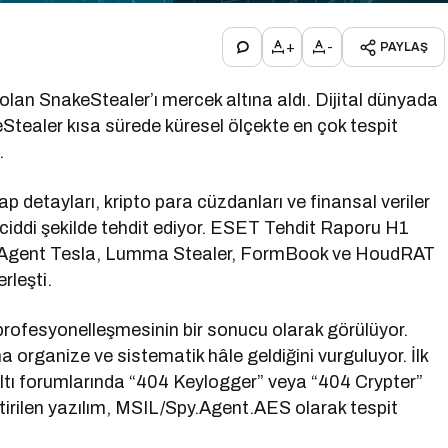
+
-
PAYLAŞ
di olan SnakeStealer’ı mercek altına aldı. Dijital dünyada
akeStealer kısa sürede küresel ölçekte en çok tespit
.
ap detayları, kripto para cüzdanları ve finansal veriler
i ciddi şekilde tehdit ediyor. ESET Tehdit Raporu H1
ler, Agent Tesla, Lumma Stealer, FormBook ve HoudRAT
rleşti.
 profesyonelleşmesinin bir sonucu olarak görülüyor.
organize ve sistematik hâle geldiğini vurguluyor. İlk
ltı forumlarında “404 Keylogger” veya “404 Crypter”
iştirilen yazılım, MSIL/Spy.Agent.AES olarak tespit