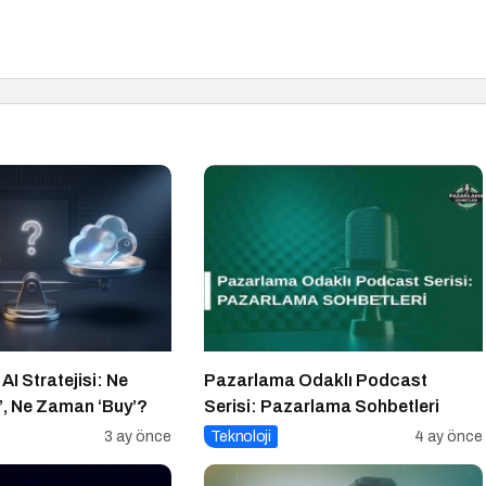
 AI Stratejisi: Ne
Pazarlama Odaklı Podcast
’, Ne Zaman ‘Buy’?
Serisi: Pazarlama Sohbetleri
3 ay önce
Teknoloji
4 ay önce