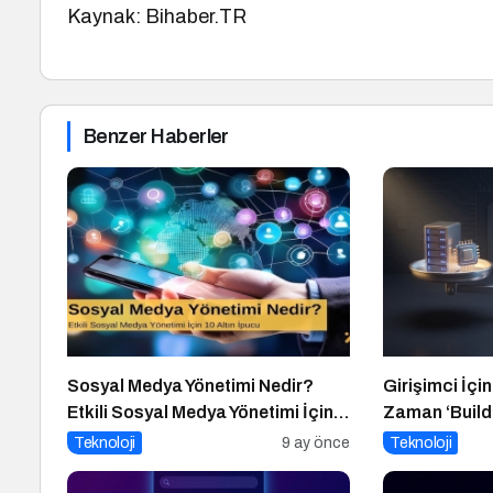
Kaynak: Bihaber.TR
Benzer Haberler
Sosyal Medya Yönetimi Nedir?
Girişimci İçin
Etkili Sosyal Medya Yönetimi İçin
Zaman ‘Build
10 Altın İpucu
Teknoloji
9 ay önce
Teknoloji