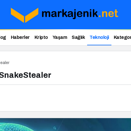
log
Haberler
Kripto
Yaşam
Sağlık
Teknoloji
Kategor
tealer
: SnakeStealer