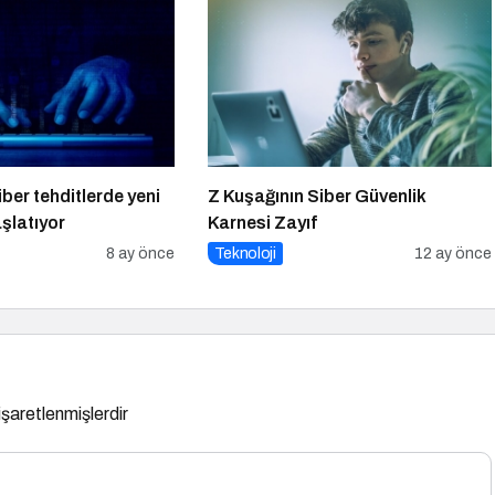
ber tehditlerde yeni
Z Kuşağının Siber Güvenlik
şlatıyor
Karnesi Zayıf
8 ay önce
Teknoloji
12 ay önce
 işaretlenmişlerdir