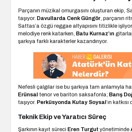
Parçanın müzikal omurgasını oluşturan ekip, S
taşıyor.
Davullarda Cenk Güngör
, parçanın ri
Sattas’a özgü reggae altyapısını titizlikle işliyo
melodiye renk katarken,
Batu Kurnaz’ın
gitarla
şarkıya farklı karakterler kazandırıyor.
Nefesli çalgılar ise bu şarkıya tam anlamıyla ha
Erünsal
tenor ve bariton saksafonla;
Barış Do
taşıyor.
Perküsyonda Kutay Soysal
’ın katkısı
Teknik Ekip ve Yaratıcı Süreç
Şarkının kayıt süreci
Eren Turgut
yönetiminde