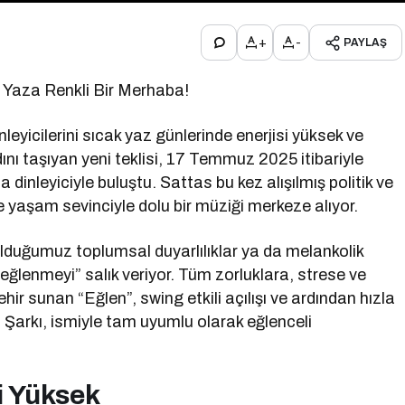
+
-
PAYLAŞ
e Yaza Renkli Bir Merhaba!
eyicilerini sıcak yaz günlerinde enerjisi yüksek ve
ını taşıyan yeni teklisi, 17 Temmuz 2025 itibariyle
 dinleyiciyle buluştu. Sattas bu kez alışılmış politik ve
e yaşam sevinciyle dolu bir müziği merkeze alıyor.
 olduğumuz toplumsal duyarlılıklar ya da melankolik
“eğlenmeyi” salık veriyor. Tüm zorluklara, strese ve
hir sunan “Eğlen”, swing etkili açılışı ve ardından hızla
. Şarkı, ismiyle tam uyumlu olarak eğlenceli
i Yüksek