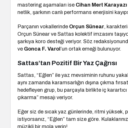
mastering aşamaları ise
Cihan Mert Karayazı
netlik, şarkının canlı performans enerjisini kayıpsı
Parçanın vokallerinde
Orçun Sünear
, karakter
Orçun Sünear ve Sattas kolektif imzasını taşıyor
şarkıya koro desteği veriyor. Söz redaksiyonun
ve
Gonca F. Varol
’un ortak emeği bulunuyor.
Sattas’tan Pozitif Bir Yaz Çağrısı
Sattas, “Eğlen” ile yaz mevsiminin ruhunu yakala
aynı zamanda karamsarlığın dışına çıkma fırsat
hedefleyen grup, bu parçayla birlikte iç karartı
çıkarma” mesajı veriyor.
Eğer siz de sıcak yaz günlerinde, ritmi yüksek, p
istiyorsanız, “Eğlen” tam size göre. Kulaklarınız
müzikli bir mola verin!