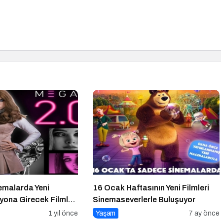
emalarda Yeni
16 Ocak Haftasının Yeni Filmleri
yona Girecek Filmler
Sinemaseverlerle Buluşuyor
1 yıl önce
Yaşam
7 ay önce