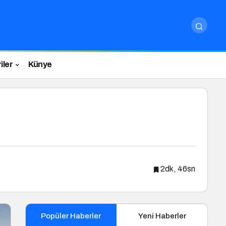
iler
Künye
2dk, 46sn
Popüler Haberler
Yeni Haberler