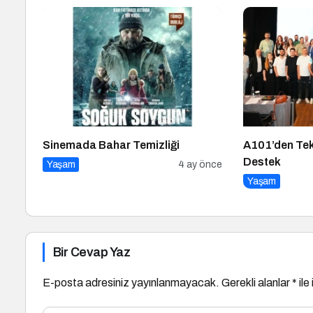
Sinemada Bahar Temizliği
A101’den Tekn
Destek
Yaşam
4 ay önce
Yaşam
Bir Cevap Yaz
E-posta adresiniz yayınlanmayacak.
Gerekli alanlar
*
ile