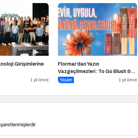
oloji Girişimlerine
Flormar’dan Yazın
Vazgeçilmezleri: To Go Blush &
To Go Bronzer
1 yıl önce
Yaşam
1 yıl önce
 işaretlenmişlerdir