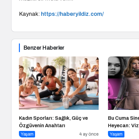
Kaynak:
https://haberyildiz.com/
Benzer Haberler
Kadın Sporları: Sağlık, Güç ve
Bu Cuma Sin
Özgüvenin Anahtarı
Heyecan: Viz
Belli Oldu
Yaşam
4 ay önce
Yaşam