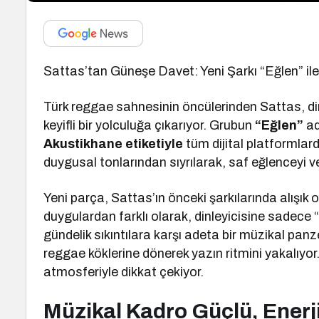
Sattas’tan Güneşe Davet: Yeni Şarkı “Eğlen” il
Türk reggae sahnesinin öncülerinden Sattas, dinl
keyifli bir yolculuğa çıkarıyor. Grubun
“Eğlen”
ad
Akustikhane etiketiyle
tüm dijital platformlarda
duygusal tonlarından sıyrılarak, saf eğlenceyi v
Yeni parça, Sattas’ın önceki şarkılarında alışık
duygulardan farklı olarak, dinleyicisine sadece 
gündelik sıkıntılara karşı adeta bir müzikal panze
reggae köklerine dönerek yazın ritmini yakalıyor
atmosferiyle dikkat çekiyor.
Müzikal Kadro Güçlü, Enerj