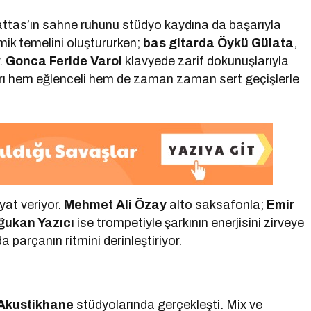
attas’ın sahne ruhunu stüdyo kaydına da başarıyla
tmik temelini oluştururken;
bas gitarda Öykü Gülata
,
r.
Gonca Feride Varol
klavyede zarif dokunuşlarıyla
rı hem eğlenceli hem de zaman zaman sert geçişlerle
yat veriyor.
Mehmet Ali Özay
alto saksafonla;
Emir
ğukan Yazıcı
ise trompetiyle şarkının enerjisini zirveye
 da parçanın ritmini derinleştiriyor.
Akustikhane
stüdyolarında gerçekleşti. Mix ve